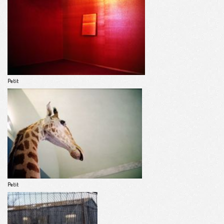
Petit
Petit