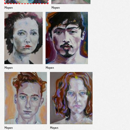
Moyen
Moyen
Moyen
Moyen
Moyen
Moyen