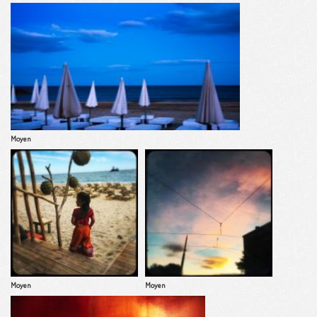
Moyen
Moyen
Moyen