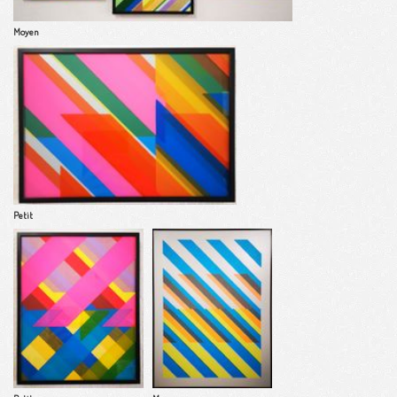
Moyen
Petit