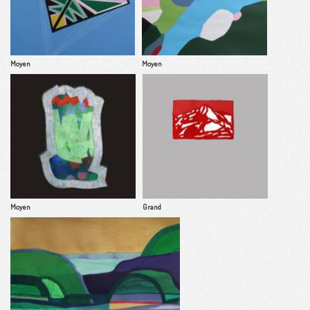
Moyen
Moyen
Moyen
Grand