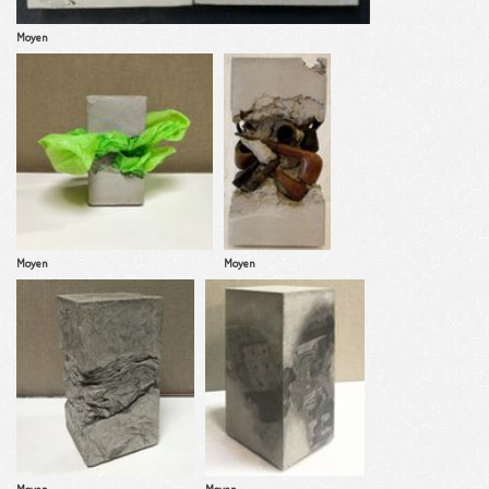
Moyen
Moyen
Moyen
Moyen
Moyen