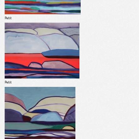
Petit
Petit