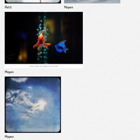
Petit
Moyen
Moyen
Moyen